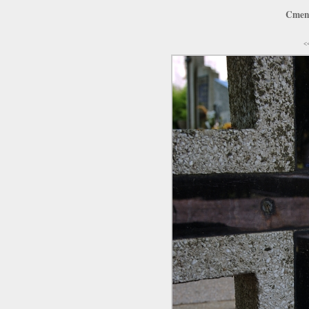
Cment
<